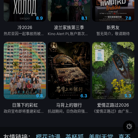
8.9
8.1
7.8
冷2026
波兰家族第三季
新男友
热尼亚因一起事故而被不公正地监禁，她的丈夫和6岁的女儿在事故中死亡。这起事故的真正罪魁祸首是富家子弟，他们强大的父母“帮助”法院做出了“正确”的决定。在监狱里，热尼亚意外地拯救了一个有影响力的囚犯————亚娜，因为谋杀而服刑的女囚。出于感激，她教热尼亚如何变得更加强大，并帮助她越狱。重获自由后，热尼亚从雅娜那里获得了大笔财富，由此对那些曾经的敌人展开了正义的复仇……
Kino Alert PL账户首次发现续订，因为他们注意到该系列已向波兰电影学院（Polski Institut Sztuki Filmowej）申请了当地资金，要求获得超过200万美元（770万波兰兹罗提）的资金，并获得了批准。Netflix于4月2日正式确认了这一消息，并在社交媒体上发布了一篇帖子，确认续订第三季，并表示该剧将于2026年上映。
暂无简介，敬请期待
9.8
6.3
5.3
日落下的彩虹
马背上的银行
爱情正路过2026
政府宣布即将重建彩虹邨──这条超过60年的名牌屋邨，满载香港情怀，是几代人的成长与回忆。 剧集以七个发生在彩虹之下、细腻动人的小故事，编写各种情感与遗憾，建构香港人的屋邨情怀，当中由不同人物串连不同故事，阡陌交错，并在当中穿插彩虹邨进入倒数的命运，引发现实共鸣。 七个故事包括了亲情、友情、爱情、甚至奇情： （一）彩虹邨的上海理发厅金牌夫妻档，决心面对恩爱背后藏着而难以启齿的秘密； （二）由母亲一手带大的区家三姐弟，因积聚多年的心结而搞出搬迁前的分⼾风波； （三）由小玩到大的彩虹三姊妹淘因为成长而各走各路； （四）离开彩虹邨多年的男生重遇面目全非的初恋女生，两日在人生低谷中寻回彼此初心； （五）屋邨中女恋上国外大厨，但无论是彩虹邨还是关系，都有敌不过的限期； （六）一对由1962年彩虹邨落成便认识的好兄弟，看着一代代人离开，到现在，他们也要面对儿女移民的抉择；以及 （七）一对怨恨极深的父子情，如何在彩虹邨清拆前、在父亲生命最后的限期内，重拾和面对彼此关系⋯⋯ 彩虹邨有期限，人与人的关系也有期限，但因为有了期限，我们才更加珍惜；地方会改变，但当中的人情却永留心中。
抗战期间，日伪政府强行推广、使用由“中国准备银行”发行的伪钞货币。根据党中央指示，高景波、徐邵梁、孙希光和黄鹰等人开始筹备建立冀南银行，手艺人张宝田在共产党人的感召下承担起印刷冀南币的使命。1939年，冀南银行正式宣布成立，此后不断遭受到日军和国民党反动派的阻挠镇压和围剿，邢台人民为了保护冀南银行付出了英勇牺牲。冀南银行的同志们在邢台人民的帮助下一次次瓦解了日军的阴谋，他们用生命保护银行资产，在烽火硝烟中坚持开展业务，在这场金融战争中取得了胜利。
《爱情正路过》由广东局选送，岭南文化传媒（广东）有限公司出品，10分钟*12集，取景地为云南昆明滇池、海埂大坝等，讲述了两个性格迥异、生活经历不同的都市青年男女，在昆明旅行中彼此治愈与成长的爱情故事，展现了昆明文旅、非遗、少数民族文化等元素。

友情链接：
樱花动漫
茶杯狐
美剧天堂
真不