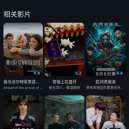
相关影片
6.6
5.2
9.8
我与沃尔特家男孩的生活 第三季
宫墙上花盛开
民间奇案录
Ahead of the arrival of Season 2, Netflix has renewed My Life with the Walter Boys for a third season.
暂无简介，敬请期待
患有妄想症的警察张天盛遇上一起离奇的神像杀人事件，勘案过程中，牵引出“婴胎报仇”，“娘娘索命”等一连串妖异事件，张天盛虽被种种诡怪幻象阻碍，却坚信这是藏在迷信后的人为诡计，勇于向封建传统宣战，敢于破除流传已久的迷信糟粕，最终，在战胜妄想症的同时，成功还原真相，伸张正义。