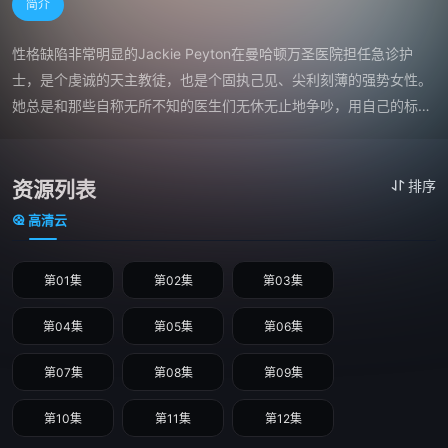
简介
性格缺陷非常明显的Jackie Peyton在曼哈顿万圣医院担任急诊护
士，是个虔诚的天主教徒，也是个固执己见、尖利刻薄的强势女性。
她总是和那些自称无所不知的医生们无休无止地争吵，用自己的标准
来评判公义。她深切关怀自己的病人，但却总是给自己和周围的人造
成伤害。她还和House医生一样是个瘾君子。
资源列表
排序
高清云
第01集
第02集
第03集
第04集
第05集
第06集
第07集
第08集
第09集
第10集
第11集
第12集