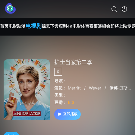
电视剧
首页
电影
动漫
综艺
下饭短剧
4K电影
体育赛事
演唱会
即将上映
专
护士当家第二季
0
导演 :
演员 :
Merritt
/
Wever
/
伊芙·贝斯特
类型 :
豆瓣 :
6.3
立即播放