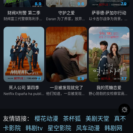
8.9
9.6
7.9
财阀X刑警 第二季
守护之爱
萨菲德·萨加尔行动
财阀富三代警察陈利手（安普贤 饰）华丽回归，完美蜕变为成熟专业的刑警，继续以财力同实力展开查案历险记。新上司朱惠拉（郑恩彩 饰）空降，两个性格不合的拍挡将联手破案。
Daran 为了养家，放弃了上大学的梦想，高中毕业后便开始工作。然而，她一直难以找到稳定的工作，最终只能在一家广播电视公司担任保安。 命运弄人，她在那里重逢了高中时期深爱的前男友 Rangsiman。如今的 Rangsiman 已经成为电视台的高层主管，事业有成，并且已经与另一位女性订婚。 年轻时，两人曾深爱彼此，却因为误会和彼此隐瞒的秘密而分手。多年后再次相遇，Rangsiman 发现自己始终无法忘记 Daran。他想知道，当年她为什么突然离开自己，以及这些年她究竟经历了什么，才会走到今天这一步。 随着真相一点点揭开，两人不得不面对过去的伤痛、彼此的愧疚，以及现实中的重重阻碍，包括 Rangsiman 的婚约。
以卡吉尔战争为背景，《白沙行动》讲述了印度空军&quot;金色箭头&quot;第17中队的故事，他们最初的任务是执行照相侦察任务。但当他们的中队长B.S. 达诺亚的僚机飞行员、中队长阿贾伊·阿胡贾被敌人背信弃义地杀害后，他们的角色发生了转变。达诺亚决定不惜一切代价为他的死复仇。他的中队通过领导对巴基斯坦部队的攻击，在世界上任何空军都未曾飞行过的高度进行轰炸，扭转了战争的局势。同时，这也是关于这些战斗机飞行员如何在身体上、精神上和社会层面上进行转变，以付出额外的努力并实现不可能的故事。
7.1
6.8
7.7
死人公司 第四季
一旦被发现就完了
我的荒糖恋爱
Netflix España ha publicado en redes sociales una foto en el set de maquillaje de &#39;Muertos S.L.&#39; protagonizada por Laura Caballero y el actor Carlos Areces Torregrosers, tenemos buenas noticias para vosotros. Laura y Alberto Caballero siguen de dulce y confirman que habrá cuarta temporada de &#39;Muertos S.L.&#39;, una de las grandes ficciones españolas en el género de la comedia, que llegó a Netflix este verano tras dos primeras temporadas bajo el sello de Movistar Plus+. La propia directora ha protagonizado el anuncio junto al gran actor y protagonista de la serie, Carlos Areces, corroborando que habrá más aventuras de los empleados de la Funeraria Torregrosa.
他们知道，一旦被发现，一切都会结束。 一对高中情侣努力守护他们的秘密恋情， 在嫉妒、误解和被发现的恐惧中艰难前行。 他们的爱情始于学校空无一人的体育器材室。 他们立下一个约定： 「如果有人发现我们的关系，我们就分手。」 他们相爱——却不得不隐藏。 一个关于两个少年在冲突、距离与脆弱中学会爱的动人成长故事。
野心勃勃的女检察官高恩世（贺营 饰）意外失忆，住进拳击教练张泰河（丁海寅 饰）家中，对方还自称是她的男友。这段剪不断理还乱的棘手关系，能发展成一段真爱吗？

友情链接：
樱花动漫
茶杯狐
美剧天堂
真不
卡影院
韩剧tv
星空影院
风车动漫
韩剧网