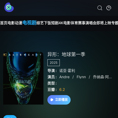
电视剧
首页
电影
动漫
综艺
下饭短剧
4K电影
体育赛事
演唱会
即将上映
专
异形：地球第一季
2025
导演 :
诺亚·霍利
演员 :
Andre
/
Flynn
/
乔纳森·阿贾伊
类型 :
豆瓣 :
6.2
立即播放