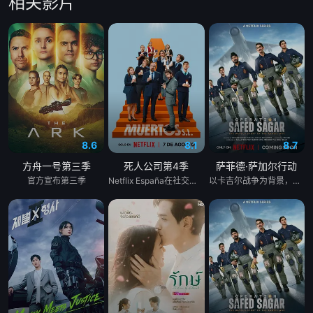
相关影片
8.6
8.1
8.7
方舟一号第三季
死人公司第4季
萨菲德·萨加尔行动
官方宣布第三季
Netflix España在社交媒体上发布了一张由Laura Caballero和演员Carlos Arces Torregrosers主演的“Muertos S.L.”化妆套装中的照片，我们有好消息要告诉你们。劳拉和阿尔贝托·卡瓦列罗仍然很甜蜜，他们证实将有第四季的《死亡S.L.》，这是西班牙喜剧流派中最伟大的小说之一，在Movistar Plus+的标志下的前两季之后，于今年夏天登陆Netflix。导演本人与该系列的伟大演员兼主角卡洛斯·阿雷塞斯一起主演了这一宣布，证实托雷格罗萨殡仪馆的员工将有更多的冒险经历。
以卡吉尔战争为背景，《白沙行动》讲述了印度空军&quot;金色箭头&quot;第17中队的故事，他们最初的任务是执行照相侦察任务。但当他们的中队长B.S. 达诺亚的僚机飞行员、中队长阿贾伊·阿胡贾被敌人背信弃义地杀害后，他们的角色发生了转变。达诺亚决定不惜一切代价为他的死复仇。他的中队通过领导对巴基斯坦部队的攻击，在世界上任何空军都未曾飞行过的高度进行轰炸，扭转了战争的局势。同时，这也是关于这些战斗机飞行员如何在身体上、精神上和社会层面上进行转变，以付出额外的努力并实现不可能的故事。