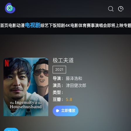
电视剧
首页
电影
动漫
综艺
下饭短剧
4K电影
体育赛事
演唱会
即将上映
专
极工夫道
2021
导演 :
藤泽浩和
演员 :
津田健次郎
类型 :
豆瓣 :
5.8
立即播放