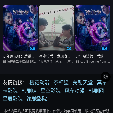
9.9
7.9
9.6
少年魔法师：后继者第三季
换座位后，发现身后的男生好像喜欢我
少年魔法师：后继者 第三季
Billie在第二季结束时仍然因失去Alex而感到震惊，她发现拯救母亲的唯一方法就是与失散多年的父亲团聚。当她的家人联合起来寻找亚历克斯时，比利意识到他们的联合力量是俄罗斯人击败困扰他们的邪恶的唯一途径。
“我喜欢你，从很早以前就开始了。” 从换座位开始⁉︎ 性格完全相反的两人，恋爱即将展开！！ “我喜欢你。” 极其平凡的高中生·间山晴（小西詠斗 饰），因从后排传过来的纸上写着一句告白而受到冲击。 没想到，写这句话的人竟是班上中心人物、超级大帅哥·朝宫光星（元之介 饰）。 “这不是写给我的吧？”虽然心里怀疑，但朝宫干脆地回答道：“就是写给间山的。” 不仅如此，他过分沉重的爱意还一天比一天升温！？ “我忍不住了，因为我已经忍耐很久了。” “我一直都想这样做。” 从开头到结尾，尊贵感MAX！！ 对爱情勇往直前的头号人气男生 × 超纯情懵懂男生的青春BL♡
Billie, still reeling from losing Alex at the end of Season 2, discovers that the only way to rescue her mother is to reunite with her long-lost father. As her family bands together to find Alex, Billie realizes that their combined power is the only way the Russos can defeat the evil plaguing them.

友情链接：
樱花动漫
茶杯狐
美剧天堂
真不
卡影院
韩剧tv
星空影院
风车动漫
韩剧网
星辰影院
策驰影院
本站内容均从互联网收集而来，仅供交流学习使用，版权归原创者所