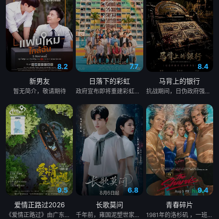
8.2
7.7
8.4
新男友
日落下的彩虹
马背上的银行
暂无简介，敬请期待
政府宣布即将重建彩虹邨──这条超过60年的名牌屋邨，满载香港情怀，是几代人的成长与回忆。 剧集以七个发生在彩虹之下、细腻动人的小故事，编写各种情感与遗憾，建构香港人的屋邨情怀，当中由不同人物串连不同故事，阡陌交错，并在当中穿插彩虹邨进入倒数的命运，引发现实共鸣。 七个故事包括了亲情、友情、爱情、甚至奇情： （一）彩虹邨的上海理发厅金牌夫妻档，决心面对恩爱背后藏着而难以启齿的秘密； （二）由母亲一手带大的区家三姐弟，因积聚多年的心结而搞出搬迁前的分⼾风波； （三）由小玩到大的彩虹三姊妹淘因为成长而各走各路； （四）离开彩虹邨多年的男生重遇面目全非的初恋女生，两日在人生低谷中寻回彼此初心； （五）屋邨中女恋上国外大厨，但无论是彩虹邨还是关系，都有敌不过的限期； （六）一对由1962年彩虹邨落成便认识的好兄弟，看着一代代人离开，到现在，他们也要面对儿女移民的抉择；以及 （七）一对怨恨极深的父子情，如何在彩虹邨清拆前、在父亲生命最后的限期内，重拾和面对彼此关系⋯⋯ 彩虹邨有期限，人与人的关系也有期限，但因为有了期限，我们才更加珍惜；地方会改变，但当中的人情却永留心中。
抗战期间，日伪政府强行推广、使用由“中国准备银行”发行的伪钞货币。根据党中央指示，高景波、徐邵梁、孙希光和黄鹰等人开始筹备建立冀南银行，手艺人张宝田在共产党人的感召下承担起印刷冀南币的使命。1939年，冀南银行正式宣布成立，此后不断遭受到日军和国民党反动派的阻挠镇压和围剿，邢台人民为了保护冀南银行付出了英勇牺牲。冀南银行的同志们在邢台人民的帮助下一次次瓦解了日军的阴谋，他们用生命保护银行资产，在烽火硝烟中坚持开展业务，在这场金融战争中取得了胜利。
9.5
6.8
9.4
爱情正路过2026
长歌莫问
青春碎片
《爱情正路过》由广东局选送，岭南文化传媒（广东）有限公司出品，10分钟*12集，取景地为云南昆明滇池、海埂大坝等，讲述了两个性格迥异、生活经历不同的都市青年男女，在昆明旅行中彼此治愈与成长的爱情故事，展现了昆明文旅、非遗、少数民族文化等元素。
千年前，雍国泥塑世家楚门因进贡的“十二生肖”离奇流血炸裂，惨遭满门流放，楚父以死鸣冤。楚家大小姐楚梓鸢带着滔天恨意，在屠刀落地的瞬间，灵魂跨越千年，附身到了与她容貌一模一样的女大学生——楚长歌的身上。命运的齿轮再次转动... 重生后，她惊觉现任男友陈莫问竟与前世仇人南辰面貌如一。面对这张令她切齿又心动的“仇人脸”，楚梓鸢在复仇执念与现实温情间反复横跳，与陈莫问展开了一段亦敌亦友、极限拉扯的宿命羁绊。 与此同时，围绕楚门遗作“泥塑坐虎”的夺宝大战爆发，各方势力意图夺取其中暗藏的密集《天工开物》。在阴谋环伺的全国泥塑大赛中，面对对手的投毒陷害与技术封锁，楚长歌与陈莫问最终放下成见，携手破局。他们利用硬核化学原理强势拆穿延续千年的“流血”骗局，在惊险的博弈中不仅守护了家族命脉，更揭开了当年背叛背后的深情真相。最终，这份执念化为大爱，楚门非遗技艺在两人的共同守护下，跨越千年焕发出全新生机。
1981年的洛杉矶 ，一班精英名校的高中生原本过住灿烂生活，直至一位神秘转校生出现。与此同时，专门猎杀青少年的连环杀人魔“The Trawler”在市内肆虐，令似乎美好的青春岁月，瞬间变成挥之不去的梦...