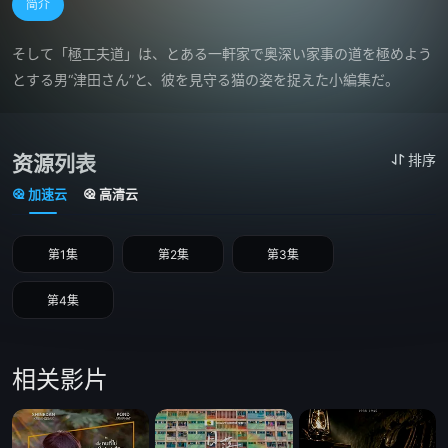
简介
そして「極工夫道」は、とある一軒家で奥深い家事の道を極めよう
とする男“津田さん”と、彼を見守る猫の姿を捉えた小編集だ。
资源列表
排序
加速云
高清云
第1集
第2集
第3集
第4集
相关影片