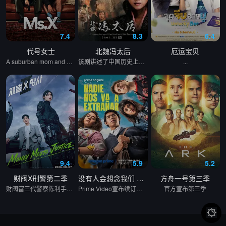
7.4
8.3
6.4
代号女士
北魏冯太后
厄运宝贝
A suburban mom and her high school friend plot to frighten her unfaithful husband straight, but their scheme spirals into murder, trapping her between law enforcement, drug lords, and ruthless PTA moms.
该剧讲述了中国历史上第一位政绩卓著的女改革家——北魏冯太后充满传奇色彩的一生。 故事发生在南北朝时期，北方地区的北魏王朝正值太武帝当政。太平真君十年，太武帝颁诏，命大将军冯邈带兵征讨柔然。大臣乙浑以冯邈是降将为由极力反对，左昭仪冯姑出面力挺大将军冯邈，太武帝最终决定仍由冯邈带兵出征。冯邈战败投降，大为震怒的太武帝派乙浑诛杀冯家老小，冯姑的哥哥冯朗也被赐死，冯朗的儿子冯熙因为逃到羌族部落，性命得以保全。冯朗的女儿冯淑仪几经波折，最终以戴罪之身进入皇宫做了一个小奴婢。 少年冯淑仪聪慧机敏，后来成为了少年皇子拓跋浚的伴读。公元452年，年仅13岁的拓跋浚称帝，成为历史上的文成帝。冯淑仪被选为贵人，并最终成为母仪天下的皇后。柔然进犯北魏，文成帝提出比武选将，冯皇后借机召回躲藏在羌族部落的哥哥冯熙。在比武大会上，女扮男装、替父从军的花木兰和冯熙脱颖而出，最终冯熙被任命为先锋，他率部与柔然军队交战，大获全胜，冯家兄妹终于洗刷掉了冯家的耻辱。文成帝打算兴建云岗石窟，得到冯皇后支持的昙曜最终领命开凿佛窟。 文成帝驾崩，火祭之时，冯皇后纵身火海，幸被侍官李弈救出。在众臣的帮助下，冯太后一举铲除了阴谋篡权的乙浑。少年献文帝继位后，冯皇后被尊为冯太后，首次临朝称制。献文帝长大成人，冯太后还政于朝，开始全心教导太子拓跋宏。公元471年，5岁的孝文帝拓跋宏登基，公元476年，冯太后二次临朝称制。冯太后是一位开明的政治家，她鼓励孝文帝矢志改革，富国强兵。在冯皇后的引导和全力支持下，孝文帝颁布实施了《三长制》和《均田制》。在这些改革措施的激励下，北魏王朝国力日渐强大，经济和文化都有了空前的发展。
...
9.4
5.9
5.2
财阀X刑警第二季
没有人会想念我们 第二季
方舟一号第三季
财阀富三代警察陈利手（安普贤 饰）华丽回归，完美蜕变为成熟专业的刑警，继续以财力同实力展开查案历险记。新上司朱惠拉（郑恩彩 饰）空降，两个性格不合的拍挡将联手破案。
Prime Video宣布续订《没有人会想念我们》第二季。
官方宣布第三季
