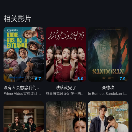
第13集
第14集
相关影片
第15集
第16集
第17集
第18集
第19集
第20集
第21集
第22集
第23集
第24集
6.7
8.0
7.9
第25集
第26集
没有人会想念我们第二季
跌落就完了
桑德坎
Prime Video宣布续订《没有人会想念我们》第二季。
故事将舞台设定在一栋新落成的豪华高级公寓中。主人公月岛明日海（宇垣美里 饰）本以为和丈夫、女儿搬进这里是幸福生活的开始，却没料到在公寓里与曾有宿怨的真宫孔美子（篠田麻里子 饰）狭路相逢。 孔美子表面上是无可挑剔的名媛妈妈，背地里却深藏着难以捉摸的执念与城府。随着两人再度交锋，阶层差距、生活水准以及家庭环境的不同，让妈妈们之间脆弱的关系迅速演变成一场充斥着嫉妒、不伦、背叛与复仇的激烈暗战。
In Borneo, Sandokan is a pirate who lives by the day: he fights only for himself and his crew. But his life changes when he meets Marianne, the beautiful daughter of the British consul in Labuan. It is the beginning of an impossible love affair between two similar souls.